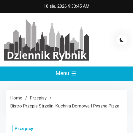
Skip
10 sie, 2026
9:33:46 AM
to
content
Dziennik Rybnik
Menu
Home
Przepisy
Bistro Przepis Strzelin: Kuchnia Domowa I Pyszna Pizza
Przepisy