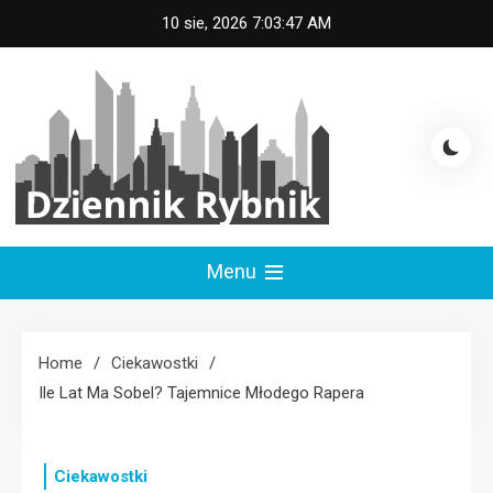
Skip
10 sie, 2026
7:03:48 AM
to
content
Dziennik Rybnik
Menu
Home
Ciekawostki
Ile Lat Ma Sobel? Tajemnice Młodego Rapera
Ciekawostki