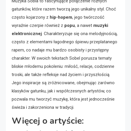
Muzyka Sobla to fascynujące połączenie różnych
gatunków, które razem tworzą jego unikalny styl. Choć
często kojarzony z
hip-hopem
, jego twórczość
wyraźnie czerpie również z
popu
, a nawet
muzyki
elektronicznej
. Charakteryzuje się ona melodyjnością,
często z elementami łagodnego śpiewu przeplatanego
rapem, co nadaje mu bardzo osobisty i przystępny
charakter. W swoich tekstach Sobel porusza tematy
bliskie młodemu pokoleniu: miłość, relacje, codzienne
troski, ale także refleksje nad życiem i przyszłością.
Jego inspiracje są zróżnicowane, obejmując zarówno
klasyków gatunku, jak i współczesnych artystów, co
pozwala mu tworzyć muzykę, która jest jednocześnie
świeża i zakorzeniona w tradycji.
Więcej o artyście: