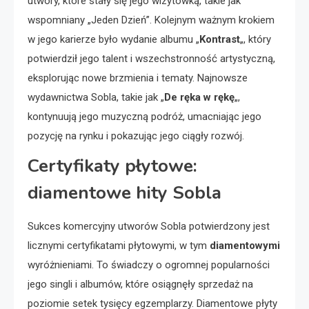
utwory, które stały się jego wizytówką, takie jak
wspomniany „Jeden Dzień”. Kolejnym ważnym krokiem
w jego karierze było wydanie albumu „
Kontrast
„, który
potwierdził jego talent i wszechstronność artystyczną,
eksplorując nowe brzmienia i tematy. Najnowsze
wydawnictwa Sobla, takie jak „
De ręka w rękę
„,
kontynuują jego muzyczną podróż, umacniając jego
pozycję na rynku i pokazując jego ciągły rozwój.
Certyfikaty płytowe:
diamentowe hity Sobla
Sukces komercyjny utworów Sobla potwierdzony jest
licznymi certyfikatami płytowymi, w tym
diamentowymi
wyróżnieniami. To świadczy o ogromnej popularności
jego singli i albumów, które osiągnęły sprzedaż na
poziomie setek tysięcy egzemplarzy. Diamentowe płyty