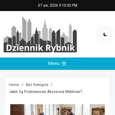
Skip
07 sie, 2026
9:10:30 PM
to
content
Dziennik Rybnik
Menu
Home
Bez Kategorii
Jakie Są Podstawowe Akcesoria Meblowe?