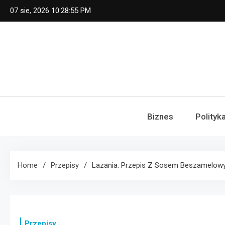
Skip
07 sie, 2026
10:28:56 PM
to
content
Biznes
Polityk
Home
Przepisy
Lazania: Przepis Z Sosem Beszamelowym
Przepisy