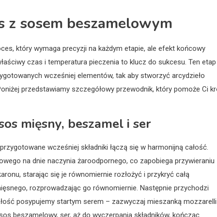
pis z sosem beszamelowym
ces, który wymaga precyzji na każdym etapie, ale efekt końcowy
łaściwy czas i temperatura pieczenia to klucz do sukcesu. Ten etap
zygotowanych wcześniej elementów, tak aby stworzyć arcydzieło
Poniżej przedstawiamy szczegółowy przewodnik, który pomoże Ci kr
os mięsny, beszamel i ser
przygotowane wcześniej składniki łączą się w harmonijną całość.
wego na dnie naczynia żaroodpornego, co zapobiega przywieraniu
nu, starając się je równomiernie rozłożyć i przykryć całą
ięsnego, rozprowadzając go równomiernie. Następnie przychodzi
łość posypujemy startym serem – zazwyczaj mieszanką mozzarelli 
sos beszamelowy, ser, aż do wyczerpania składników, kończąc