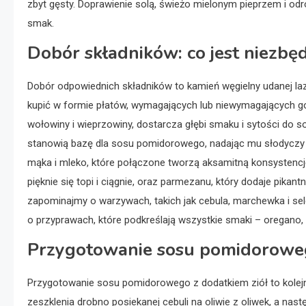
zbyt gęsty. Doprawienie solą, świeżo mielonym pieprzem i odr
smak.
Dobór składników: co jest niezbę
Dobór odpowiednich składników to kamień węgielny udanej laza
kupić w formie płatów, wymagających lub niewymagających go
wołowiny i wieprzowiny, dostarcza głębi smaku i sytości do 
stanowią bazę dla sosu pomidorowego, nadając mu słodyczy
mąka i mleko, które połączone tworzą aksamitną konsystencję.
pięknie się topi i ciągnie, oraz parmezanu, który dodaje pik
zapominajmy o warzywach, takich jak cebula, marchewka i se
o przyprawach, które podkreślają wszystkie smaki – oregano, ba
Przygotowanie sosu pomidoroweg
Przygotowanie sosu pomidorowego z dodatkiem ziół to kolejn
zeszklenia drobno posiekanej cebuli na oliwie z oliwek, a nas