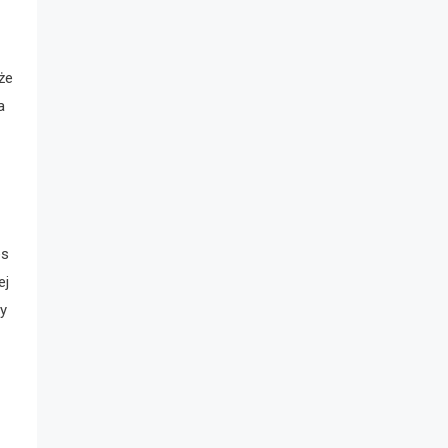
że
a
es
ej
ny