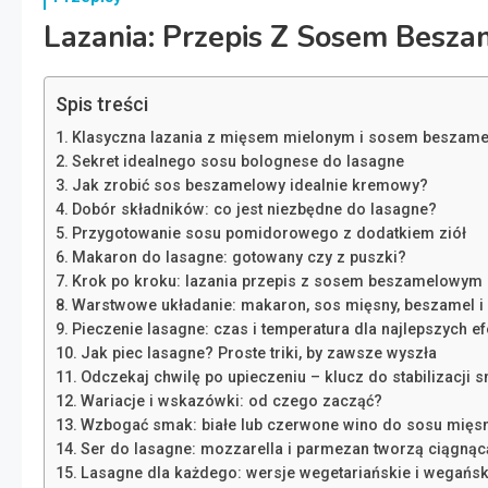
Lazania: Przepis Z Sosem Besza
Spis treści
Klasyczna lazania z mięsem mielonym i sosem beszame
Sekret idealnego sosu bolognese do lasagne
Jak zrobić sos beszamelowy idealnie kremowy?
Dobór składników: co jest niezbędne do lasagne?
Przygotowanie sosu pomidorowego z dodatkiem ziół
Makaron do lasagne: gotowany czy z puszki?
Krok po kroku: lazania przepis z sosem beszamelowym
Warstwowe układanie: makaron, sos mięsny, beszamel i
Pieczenie lasagne: czas i temperatura dla najlepszych e
Jak piec lasagne? Proste triki, by zawsze wyszła
Odczekaj chwilę po upieczeniu – klucz do stabilizacji
Wariacje i wskazówki: od czego zacząć?
Wzbogać smak: białe lub czerwone wino do sosu mięs
Ser do lasagne: mozzarella i parmezan tworzą ciągnąc
Lasagne dla każdego: wersje wegetariańskie i wegańsk