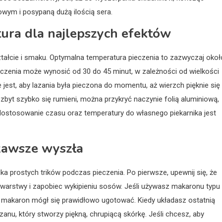
wym i posypaną dużą ilością sera.
tura dla najlepszych efektów
ształcie i smaku. Optymalna temperatura pieczenia to zazwyczaj okoł
eczenia może wynosić od 30 do 45 minut, w zależności od wielkości
jest, aby lazania była pieczona do momentu, aż wierzch pięknie się
 zbyt szybko się rumieni, można przykryć naczynie folią aluminiową,
 dostosowanie czasu oraz temperatury do własnego piekarnika jest
 zawsze wyszła
ka prostych trików podczas pieczenia. Po pierwsze, upewnij się, że
 warstwy i zapobiec wykipieniu sosów. Jeśli używasz makaronu typu
by makaron mógł się prawidłowo ugotować. Kiedy układasz ostatnią
u, który stworzy piękną, chrupiącą skórkę. Jeśli chcesz, aby