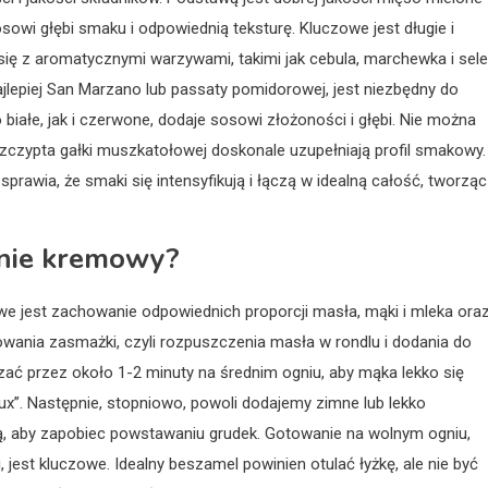
owi głębi smaku i odpowiednią teksturę. Kluczowe jest długie i
ię z aromatycznymi warzywami, takimi jak cebula, marchewka i sele
ajlepiej San Marzano lub passaty pomidorowej, jest niezbędny do
iałe, jak i czerwone, dodaje sosowi złożoności i głębi. Nie można
zczypta gałki muszkatołowej doskonale uzupełniają profil smakowy.
prawia, że smaki się intensyfikują i łączą w idealną całość, tworząc
lnie kremowy?
we jest zachowanie odpowiednich proporcji masła, mąki i mleka ora
ania zasmażki, czyli rozpuszczenia masła w rondlu i dodania do
szać przez około 1-2 minuty na średnim ogniu, aby mąka lekko się
ux”. Następnie, stopniowo, powoli dodajemy zimne lub lekko
ą, aby zapobiec powstawaniu grudek. Gotowanie na wolnym ogniu,
 jest kluczowe. Idealny beszamel powinien otulać łyżkę, ale nie być