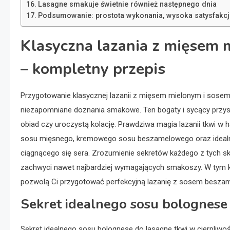
Lasagne smakuje świetnie również następnego dnia
Podsumowanie: prostota wykonania, wysoka satysfakcj
Klasyczna lazania z mięsem
– kompletny przepis
Przygotowanie klasycznej lazanii z mięsem mielonym i sosem
niezapomniane doznania smakowe. Ten bogaty i sycący przysm
obiad czy uroczystą kolację. Prawdziwa magia lazanii tkwi 
sosu mięsnego, kremowego sosu beszamelowego oraz ideal
ciągnącego się sera. Zrozumienie sekretów każdego z tych skła
zachwyci nawet najbardziej wymagających smakoszy. W tym k
pozwolą Ci przygotować perfekcyjną lazanię z sosem beszam
Sekret idealnego sosu bolognese
Sekret idealnego sosu bolognese do lasagne tkwi w cierpliwoś