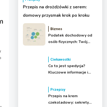
Przepis na drożdżówki z serem:
domowy przysmak krok po kroku
m
Biznes
Podatek dochodowy od
osób fizycznych: Twój
przewodnik
y
o
Ciekawostki
Co to jest spedycja?
Kluczowe informacje i
organizacja transportu
Przepisy
Przepis na krem
czekoladowy: sekrety
 –