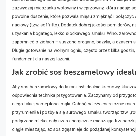
zazwyczaj mieszanka wołowiny i wieprzowiny, która nadaje sos
powolne duszenie, które pozwala mięsu zmięknąć i połączyć s
naciowy (tzw. soffritto). Dodatek dobrej jakości pomidorów, n
uzyskania bogatego, lekko słodkawego smaku. Wino, zarówno b
zapomnieć o ziołach – suszone oregano, bazylia, a czasem s
Długie gotowanie na wolnym ogniu, często przez kilka godzin, s
fundament dla naszej lazanii.
Jak zrobić sos beszamelowy idea
Aby sos beszamelowy do lazanii był idealnie kremowy, kluczo
odpowiednia technika przygotowania. Zaczynamy od przygotow
niego takiej samej ilości mąki. Całość należy energicznie mie
przyrumieniła i pozbyła się surowego smaku, tworząc tzw. „ro
podgrzane mleko, cały czas energicznie mieszając trzepaczk
ciągle mieszając, aż sos zgęstnieje do pożądanej konsystencji,