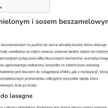
a
 mielonym i sosem beszamelowy
 beszamelowym to podróż do serca włoskiej kuchni, która obiecuje
ak, uwielbiany na całym świecie, stanowi idealny wybór na rodzinn
w harmonijnym połączeniu kilku kluczowych elementów: aromatyczneg
nie ugotowanego makaronu, wszystko to zwieńczone warstwą
dników jest kluczem do osiągnięcia efektu „jak z restauracji”, który
ompleksowym przewodniku odkryjemy wszystkie tajniki, które
elowym, krok po kroku.
 do lasagne
ci i jakości składników. Podstawą jest dobrej jakości mięso mielone