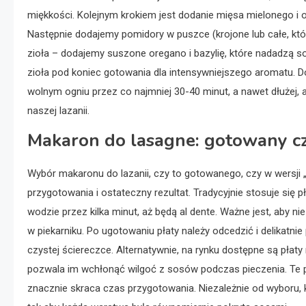
miękkości. Kolejnym krokiem jest dodanie mięsa mielonego i o
Następnie dodajemy pomidory w puszce (krojone lub całe, kt
zioła – dodajemy suszone oregano i bazylię, które nadadzą
zioła pod koniec gotowania dla intensywniejszego aromatu. 
wolnym ogniu przez co najmniej 30-40 minut, a nawet dłużej, a
naszej lazanii.
Makaron do lasagne: gotowany cz
Wybór makaronu do lazanii, czy to gotowanego, czy w wersji
przygotowania i ostateczny rezultat. Tradycyjnie stosuje się
wodzie przez kilka minut, aż będą al dente. Ważne jest, aby 
w piekarniku. Po ugotowaniu płaty należy odcedzić i delikatnie
czystej ściereczce. Alternatywnie, na rynku dostępne są płaty 
pozwala im wchłonąć wilgoć z sosów podczas pieczenia. Te p
znacznie skraca czas przygotowania. Niezależnie od wyboru