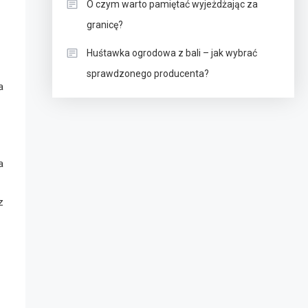
O czym warto pamiętać wyjeżdżając za
granicę?
Huśtawka ogrodowa z bali – jak wybrać
sprawdzonego producenta?
a
a
z