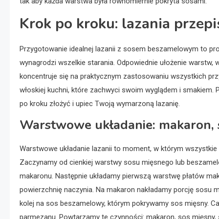
tak aby każda warstwa była równomiernie pokryta sosami.
Krok po kroku: lazania prze
Przygotowanie idealnej lazanii z sosem beszamelowym to pro
wynagrodzi wszelkie starania. Odpowiednie ułożenie warstw, w
koncentruje się na praktycznym zastosowaniu wszystkich pr
włoskiej kuchni, które zachwyci swoim wyglądem i smakiem. 
po kroku złożyć i upiec Twoją wymarzoną lazanię.
Warstwowe układanie: makaron, s
Warstwowe układanie lazanii to moment, w którym wszystkie 
Zaczynamy od cienkiej warstwy sosu mięsnego lub beszamelo
makaronu. Następnie układamy pierwszą warstwę płatów makaro
powierzchnię naczynia. Na makaron nakładamy porcję sosu m
kolej na sos beszamelowy, którym pokrywamy sos mięsny. Ca
parmezanu. Powtarzamy te czynności: makaron, sos mięsny, 