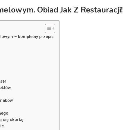
melowym. Obiad Jak Z Restauracji!
lowym – kompletny przepis
 ser
fektów
 smaków
nego
ą się skórkę
ie