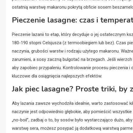
ostatnią warstwę makaronu pokrytą obficie sosem beszamelo
Pieczenie lasagne: czas i tempera
Pieczenie lazanii to etap, który decyduje o jej ostatecznym k
180-190 stopni Celsjusza (z termoobiegiem lub bez). Czas pi
naczynia, grubości warstw i rodzaju użytego makaronu. Ważne 
zarumieni, a sosy zaczną bulgotać na brzegach. Jeśli wierzch
aby zapobiec przypaleniu. Kontrolowanie procesu pieczenia i
kluczowe dla osiągnięcia najlepszych efektów.
Jak piec lasagne? Proste triki, by
Aby lazania zawsze wychodziła idealnie, warto zastosować kil
naczynie jest odpowiednio głębokie, aby pomieścić wszystkie
„no-boil”, zadbaj o to, by sosów było wystarczająco dużo, a
warstwę sera, możesz posypać ją dodatkową warstwą parmezan