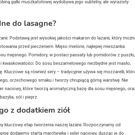
obiną gałki muszkatołowej wydobywa jego subtelny, ale wyrazisty
dne do lasagne?
nii. Podstawą jest wysokiej jakości makaron do lazanii, który możn
towania przed pieczeniem. Mięso mielone, najlepiej mieszanka
sosu mięsnego. Pomidory, w postaci passaty lub pomidorów z puszki,
 i kwaskowatości. Do sosu beszamelowego niezbędne jest masło,
 Kluczowe są również sery – tradycyjnie używa się mozzarelli, któr
antnego, orzechowego smaku i tworzy chrupiącą górną warstwę. Nie
ler naciowy, które tworzą aromatyczną bazę dla sosu mięsnego, ora
zylia, sól i pieprz.
o z dodatkiem ziół
y kluczowy etap tworzenia naszej lazanii. Rozpoczynamy od
tępnie dodajemy startą marchewkę i seler naciowy, dusząc je do