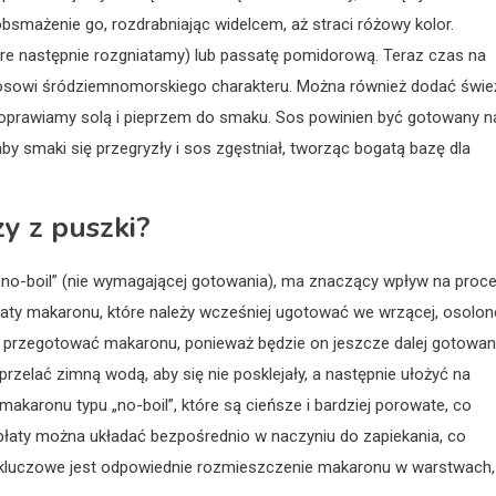
bsmażenie go, rozdrabniając widelcem, aż straci różowy kolor.
óre następnie rozgniatamy) lub passatę pomidorową. Teraz czas na
 sosowi śródziemnomorskiego charakteru. Można również dodać świe
Doprawiamy solą i pieprzem do smaku. Sos powinien być gotowany n
by smaki się przegryzły i sos zgęstniał, tworząc bogatą bazę dla
y z puszki?
 „no-boil” (nie wymagającej gotowania), ma znaczący wpływ na proc
 płaty makaronu, które należy wcześniej ugotować we wrzącej, osolon
nie przegotować makaronu, ponieważ będzie on jeszcze dalej gotowa
 przelać zimną wodą, aby się nie posklejały, a następnie ułożyć na
makaronu typu „no-boil”, które są cieńsze i bardziej porowate, co
łaty można układać bezpośrednio w naczyniu do zapiekania, co
, kluczowe jest odpowiednie rozmieszczenie makaronu w warstwach,