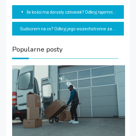
Nawigacja
Ile kości ma dorosły człowiek? Odkryj tajemnice szkieletu!
wpisu
Sudocrem na co? Odkryj jego wszechstronne zastosowanie!
Popularne posty