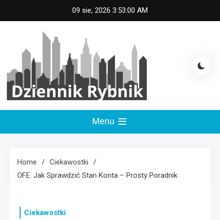
Skip
09 sie, 2026
3:53:01 AM
to
content
Dziennik Rybnik
Menu
Home
Ciekawostki
OFE: Jak Sprawdzić Stan Konta – Prosty Poradnik
Ciekawostki