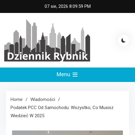
Skip
07 sie, 2026
8:10:00 PM
to
content
Dziennik Rybnik
Menu
Home
Wiadomości
Podatek PCC Od Samochodu: Wszystko, Co Musisz
Wiedzieć W 2025