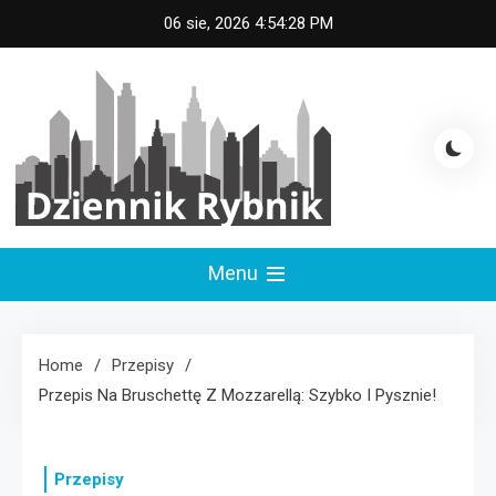
Skip
06 sie, 2026
4:54:29 PM
to
content
Dziennik Rybnik
Menu
Home
Przepisy
Przepis Na Bruschettę Z Mozzarellą: Szybko I Pysznie!
Przepisy