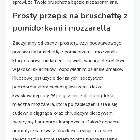
sprawi, że Twoja bruschetta będzie niezapomniana.
Prosty przepis na bruschettę z
pomidorkami i mozzarellą
Zaczynamy od esencji prostoty, czyli podstawowego
przepisu na bruschettę z pomidorkami i mozzarellą,
który stanowi fundament dla wielu wariacji. Sekret tkwi
w jakości składników i odpowiednim balansie smaków.
Kluczowe jest użycie dojrzałych, soczystych
pomidorów, które nadadzą świeżości i lekko
kwaskowatej nuty. W połączeniu z delikatną, lekko
mleczną mozzarellą, która po zapieczeniu staje się
cudownie ciągnąca, oraz chrupiącym pieczywem,
tworzy się harmonijna kompozycja. Całość dopełnia
aromatyczna oliwa z oliwek extra virgin, czosnek i
świeża bazylia, które razem tworzą niepowtarzalny,