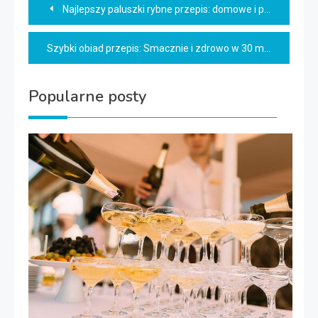
Nawigacja
Najlepszy paluszki rybne przepis: domowe i pyszne!
wpisu
Szybki obiad przepis: Smacznie i zdrowo w 30 minut
Popularne posty