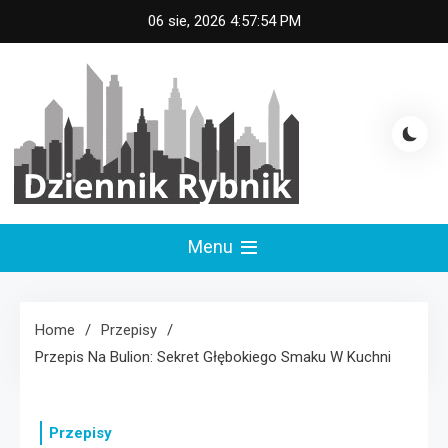
Skip
06 sie, 2026
4:57:55 PM
to
content
Dziennik Rybnik
Menu
Home
Przepisy
Przepis Na Bulion: Sekret Głębokiego Smaku W Kuchni
Przepisy