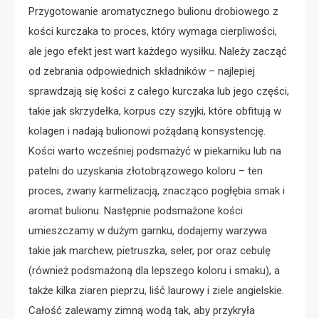
Przygotowanie aromatycznego bulionu drobiowego z
kości kurczaka to proces, który wymaga cierpliwości,
ale jego efekt jest wart każdego wysiłku. Należy zacząć
od zebrania odpowiednich składników – najlepiej
sprawdzają się kości z całego kurczaka lub jego części,
takie jak skrzydełka, korpus czy szyjki, które obfitują w
kolagen i nadają bulionowi pożądaną konsystencję.
Kości warto wcześniej podsmażyć w piekarniku lub na
patelni do uzyskania złotobrązowego koloru – ten
proces, zwany karmelizacją, znacząco pogłębia smak i
aromat bulionu. Następnie podsmażone kości
umieszczamy w dużym garnku, dodajemy warzywa
takie jak marchew, pietruszka, seler, por oraz cebulę
(również podsmażoną dla lepszego koloru i smaku), a
także kilka ziaren pieprzu, liść laurowy i ziele angielskie.
Całość zalewamy zimną wodą tak, aby przykryła