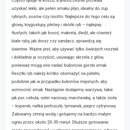
często ląduje w koszu, a jednocześnie pozwala
uzyskać lekki, ale pełen smaku płyn, idealny do zup
rybnych, sosów czy risotto. Najlepsze do tego celu są
głowy, kręgosłupy, płetwy i skórki ryb – najlepiej
tłustych, takich jak łosoś, makrela, śledź, ale również
białe ryby, jak dorsz czy sandacz, sprawdzą się
świetnie. Ważne jest, aby używać tylko świeżych resztek
i dokładnie je oczyścić, usuwając skrzela z głów,
ponieważ mogą one nadać bulionowi gorzki smak.
Resztki ryb należy krótko obsmażyć na patelni,
podobnie jak w przypadku bulionów mięsnych, aby
wzmocnić smak. Następnie dodajemy warzywa, takie
jak por, cebula, seler naciowy, marchewkę, a także zioła
– koperek, natka pietruszki, tymianek, pieprz cytrynowy.
Zalewamy zimną wodą i gotujemy na bardzo małym
ogniu przez około 20-30 minut. Dłuższe gotowanie