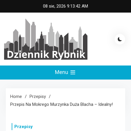
Skip
08 sie, 2026
9:13:43 AM
to
content
Dziennik Rybnik
Menu
Home
Przepisy
Przepis Na Mokrego Murzynka Duża Blacha – Idealny!
Przepisy