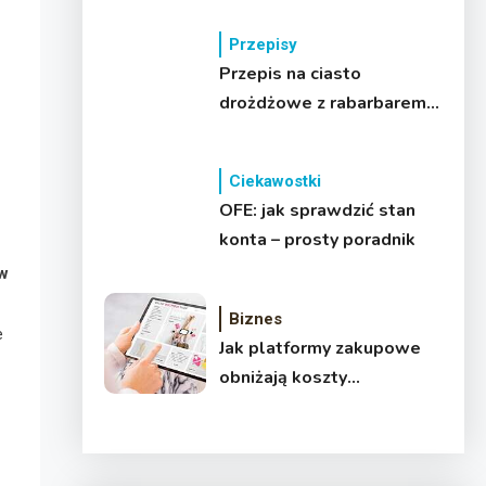
Przepisy
Przepis na ciasto
drożdżowe z rabarbarem –
puszyste i domowe
Ciekawostki
OFE: jak sprawdzić stan
konta – prosty poradnik
 w
Biznes
e
Jak platformy zakupowe
obniżają koszty
operacyjne przy
prowadzeniu działalności?