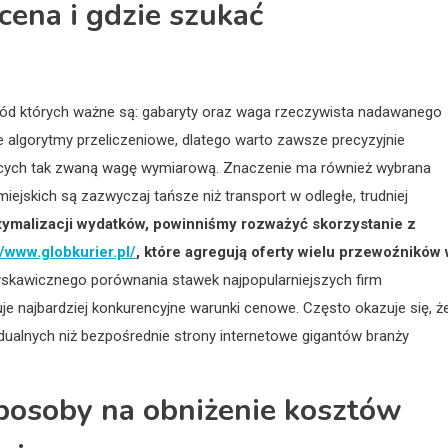
 cena i gdzie szukać
ród których ważne są: gabaryty oraz waga rzeczywista nadawanego
e algorytmy przeliczeniowe, dlatego warto zawsze precyzyjnie
jących tak zwaną wagę wymiarową. Znaczenie ma również wybrana
ejskich są zazwyczaj tańsze niż transport w odległe, trudniej
tymalizacji wydatków, powinniśmy rozważyć skorzystanie z
//www.globkurier.pl/
, które agregują oferty wielu przewoźników
yskawicznego porównania stawek najpopularniejszych firm
je najbardziej konkurencyjne warunki cenowe. Często okazuje się, ż
idualnych niż bezpośrednie strony internetowe gigantów branży
 sposoby na obniżenie kosztów