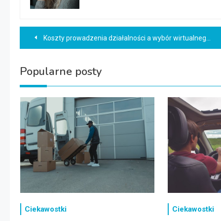
Nawigacja
Koszty prowadzenia działalności a wybór wirtualnego biura – analiza opłacalności
wpisu
Popularne posty
Ciekawostki
Ciekawostki