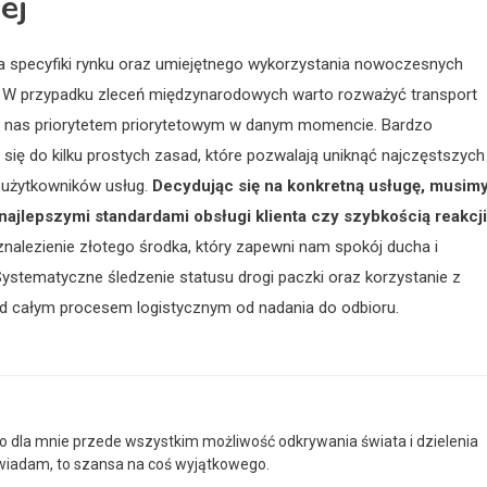
ej
 specyfiki rynku oraz umiejętnego wykorzystania nowoczesnych
. W przypadku zleceń międzynarodowych warto rozważyć transport
dla nas priorytetem priorytetowym w danym momencie. Bardzo
ię do kilku prostych zasad, które pozwalają uniknąć najczęstszych
 użytkowników usług.
Decydując się na konkretną usługę, musim
 najlepszymi standardami obsługi klienta czy szybkością reakcji
znalezienie złotego środka, który zapewni nam spokój ducha i
Systematyczne śledzenie statusu drogi paczki oraz korzystanie z
 całym procesem logistycznym od nadania do odbioru.
to dla mnie przede wszystkim możliwość odkrywania świata i dzielenia
powiadam, to szansa na coś wyjątkowego.