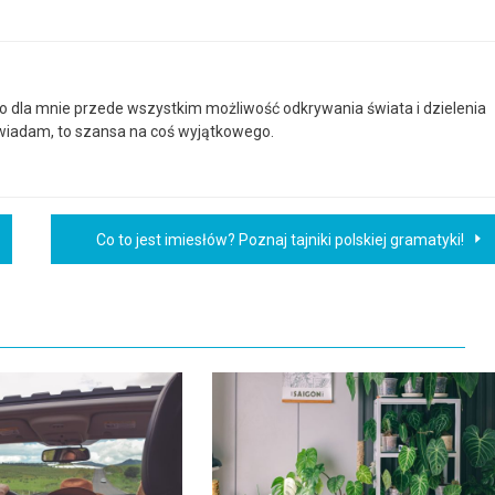
to dla mnie przede wszystkim możliwość odkrywania świata i dzielenia
powiadam, to szansa na coś wyjątkowego.
Co to jest imiesłów? Poznaj tajniki polskiej gramatyki!