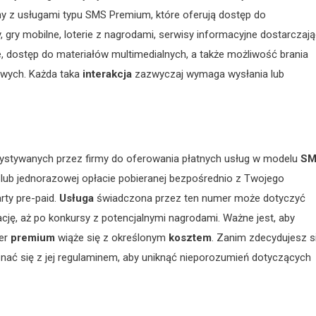
y z usługami typu SMS Premium, które oferują dostęp do
, gry mobilne, loterie z nagrodami, serwisy informacyjne dostarczaj
, dostęp do materiałów multimedialnych, a także możliwość brania
owych. Każda taka
interakcja
zazwyczaj wymaga wysłania lub
zystywanych przez firmy do oferowania płatnych usług w modelu
SM
ji lub jednorazowej opłacie pobieranej bezpośrednio z Twojego
rty pre-paid.
Usługa
świadczona przez ten numer może dotyczyć
cję, aż po konkursy z potencjalnymi nagrodami. Ważne jest, aby
mer
premium
wiąże się z określonym
kosztem
. Zanim zdecydujesz s
znać się z jej regulaminem, aby uniknąć nieporozumień dotyczących