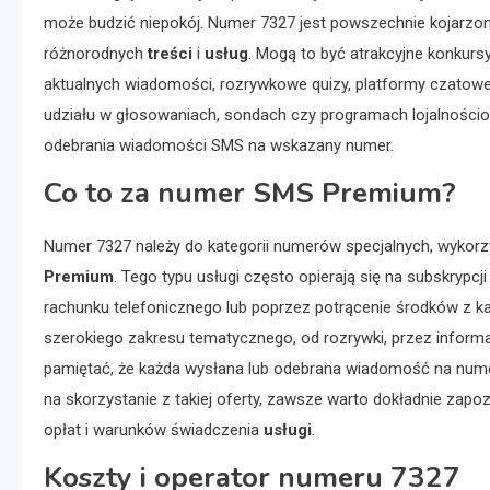
może budzić niepokój. Numer 7327 jest powszechnie kojarzon
różnorodnych
treści
i
usług
. Mogą to być atrakcyjne konkursy
aktualnych wiadomości, rozrywkowe quizy, platformy czatowe
udziału w głosowaniach, sondach czy programach lojalności
odebrania wiadomości SMS na wskazany numer.
Co to za numer SMS Premium?
Numer 7327 należy do kategorii numerów specjalnych, wykor
Premium
. Tego typu usługi często opierają się na subskrypc
rachunku telefonicznego lub poprzez potrącenie środków z ka
szerokiego zakresu tematycznego, od rozrywki, przez informa
pamiętać, że każda wysłana lub odebrana wiadomość na nu
na skorzystanie z takiej oferty, zawsze warto dokładnie zapo
opłat i warunków świadczenia
usługi
.
Koszty i operator numeru 7327