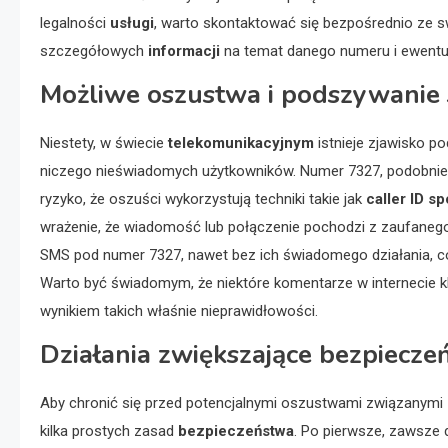
legalności
usługi
, warto skontaktować się bezpośrednio ze 
szczegółowych
informacji
na temat danego numeru i ewentua
Możliwe oszustwa i podszywanie
Niestety, w świecie
telekomunikacyjnym
istnieje zjawisko p
niczego nieświadomych użytkowników. Numer 7327, podobnie ja
ryzyko, że oszuści wykorzystują techniki takie jak
caller ID s
wrażenie, że wiadomość lub połączenie pochodzi z zaufanego 
SMS pod numer 7327, nawet bez ich świadomego działania, co
Warto być świadomym, że niektóre komentarze w internecie kl
wynikiem takich właśnie nieprawidłowości.
Działania zwiększające bezpiecze
Aby chronić się przed potencjalnymi oszustwami związanym
kilka prostych zasad
bezpieczeństwa
. Po pierwsze, zawsze 