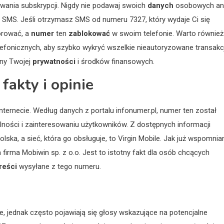
wania subskrypcji. Nigdy nie podawaj swoich
danych
osobowych an
SMS. Jeśli otrzymasz SMS od numeru 7327, który wydaje Ci się
norować, a
numer
ten
zablokować
w swoim telefonie. Warto również
efonicznych, aby szybko wykryć wszelkie nieautoryzowane transakc
ony Twojej
prywatności
i środków finansowych.
fakty i opinie
nternecie. Według danych z portalu infonumer.pl, numer ten został
ności i zainteresowaniu użytkowników. Z dostępnych informacji
lska, a sieć, która go obsługuje, to Virgin Mobile. Jak już wspomnia
rma Mobiwin sp. z o.o. Jest to istotny fakt dla osób chcących
reści
wysyłane z tego numeru.
 jednak często pojawiają się głosy wskazujące na potencjalne