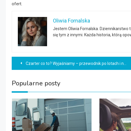
ofert.
Oliwia Fornalska
Jestem Oliwia Fornalska. Dziennikarstwo 
się tym z innymi. Każda historia, którą o
Nawigacja
Czarter co to? Wyjaśniamy – przewodnik po lotach i nie tylko
wpisu
Popularne posty