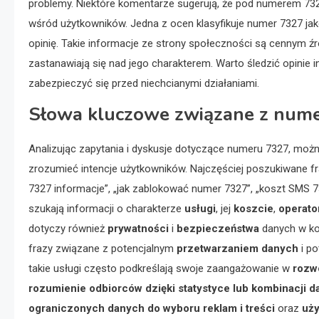
problemy. Niektóre komentarze sugerują, że pod numerem 73
wśród użytkowników. Jedna z ocen klasyfikuje numer 7327 jak
opinię. Takie informacje ze strony społeczności są cennym źr
zastanawiają się nad jego charakterem. Warto śledzić opinie i
zabezpieczyć się przed niechcianymi działaniami.
Słowa kluczowe związane z num
Analizując zapytania i dyskusje dotyczące numeru 7327, moż
zrozumieć intencje użytkowników. Najczęściej poszukiwane fr
7327 informacje”, „jak zablokować numer 7327”, „koszt SMS 7
szukają informacji o charakterze
usługi
, jej
koszcie
,
operato
dotyczy również
prywatności
i
bezpieczeństwa
danych w ko
frazy związane z potencjalnym
przetwarzaniem danych
i po
takie usługi często podkreślają swoje zaangażowanie w
rozwó
rozumienie odbiorców dzięki statystyce lub kombinacji d
ograniczonych danych do wyboru reklam i treści
oraz
uży