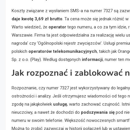
Koszty związane z wysłaniem SMS-a na numer 7327 są zazwy
daje kwotę 3,69 zł brutto
. Ta cena może się jednak różnić w
Warto wiedzieć, że
operator
tego numeru, a co za tym idzie,
Warszawie. Firma ta jest odpowiedzialna za realizację wielu u
nagroda’ czy 'Ogólnopolski rejestr zwycięzców’. Usługi pre
polskich
operatorów telekomunikacyjnych
, takich jak Orang
Sp. z o.o. (Play). Według dostępnych
informacji
, numer ten m
Jak rozpoznać i zablokować 
Rozpoznanie, czy numer 7327 jest wykorzystywany do legaln
ostrożności i analizy. Jeśli otrzymujesz wiadomości od tego 
zgodę na jakąkolwiek
usługę
, warto zachować czujność. Istn
nieuczciwy, a nawet że dochodzi do
podszywania się
pod nie
numeru w swoim telefonie. Większość nowoczesnych smartfo
Można to zrobić zazwyczaj w historii połączeń lub w ustawien