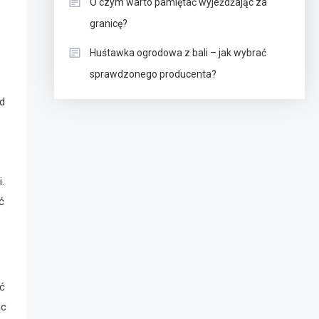
O czym warto pamiętać wyjeżdżając za
granicę?
Huśtawka ogrodowa z bali – jak wybrać
sprawdzonego producenta?
od
.
ć
ć
ąc