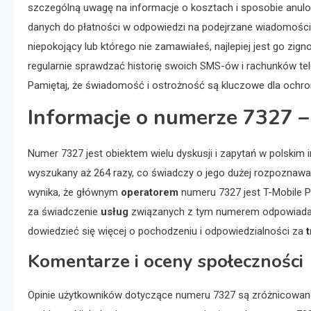
szczególną uwagę na informacje o kosztach i sposobie anulo
danych do płatności w odpowiedzi na podejrzane wiadomości 
niepokojący lub którego nie zamawiałeś, najlepiej jest go zig
regularnie sprawdzać historię swoich SMS-ów i rachunków tel
Pamiętaj, że świadomość i ostrożność są kluczowe dla ochr
Informacje o numerze 7327 – 
Numer 7327 jest obiektem wielu dyskusji i zapytań w polskim i
wyszukany aż 264 razy, co świadczy o jego dużej rozpoznawal
wynika, że głównym
operatorem
numeru 7327 jest T-Mobile Po
za świadczenie
usług
związanych z tym numerem odpowiada fi
dowiedzieć się więcej o pochodzeniu i odpowiedzialności za
t
Komentarze i oceny społeczności
Opinie użytkowników dotyczące numeru 7327 są zróżnicowane,