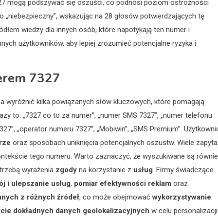
27 mogą podszywać się oszuści, co podnosi poziom ostrożności
o „niebezpieczny”, wskazując na 28 głosów potwierdzających tę
ódłem wiedzy dla innych osób, które napotykają ten numer i
nnych użytkowników, aby lepiej zrozumieć potencjalne ryzyka i
erem 7327
na wyróżnić kilka powiązanych słów kluczowych, które pomagają
azy to: „7327 co to za numer”, „numer SMS 7327”, „numer telefonu
327”, „operator numeru 7327”, „Mobiwin”, „SMS Premium”. Użytkowni
rze
oraz sposobach uniknięcia potencjalnych oszustw. Wiele zapyt
ntekście tego numeru. Warto zaznaczyć, że wyszukiwane są równie
trzebą wyrażenia
zgody
na korzystanie z
usług
. Firmy świadczące
j i ulepszanie usług
,
pomiar efektywności reklam
oraz
anych z różnych źródeł
, co może obejmować
wykorzystywanie
cie dokładnych danych geolokalizacyjnych
w celu personalizacji