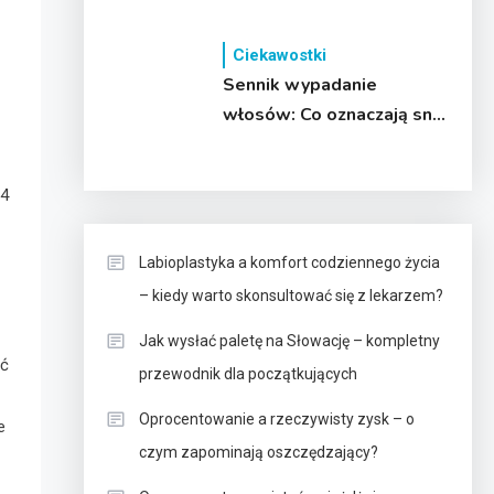
święta!
Ciekawostki
Sennik wypadanie
włosów: Co oznaczają sny
o utracie włosów?
P4
Labioplastyka a komfort codziennego życia
– kiedy warto skonsultować się z lekarzem?
Jak wysłać paletę na Słowację – kompletny
ać
przewodnik dla początkujących
Oprocentowanie a rzeczywisty zysk – o
e
czym zapominają oszczędzający?