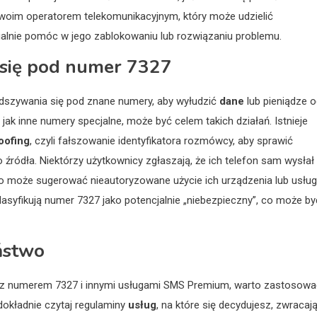
swoim operatorem telekomunikacyjnym, który może udzielić
lnie pomóc w jego zablokowaniu lub rozwiązaniu problemu.
 się pod numer 7327
odszywania się pod znane numery, aby wyłudzić
dane
lub pieniądze 
k inne numery specjalne, może być celem takich działań. Istnieje
poofing
, czyli fałszowanie identyfikatora rozmówcy, aby sprawić
źródła. Niektórzy użytkownicy zgłaszają, że ich telefon sam wysłał
 może sugerować nieautoryzowane użycie ich urządzenia lub usługi
asyfikują numer 7327 jako potencjalnie „niebezpieczny”, co może by
ństwo
i z numerem 7327 i innymi usługami SMS Premium, warto zastosowa
dokładnie czytaj regulaminy
usług
, na które się decydujesz, zwracaj