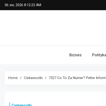
Skip
06 sie, 2026
8:12:23 AM
to
content
Biznes
Polityk
Home
Ciekawostki
7327 Co To Za Numer? Pełne Infor
Ciekawostki