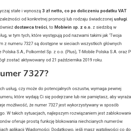
czaj stałe i wynoszą
3 zł netto, co po doliczeniu podatku VAT
 zależności od konkretnej promocji lub rodzaju świadczonej
usługi
.
 również
dostawca
treści
, to
Mobiwin sp. z o.o.
z siedzibą w
sług, w tym tych, które występują pod nazwami takimi jak 'Twoja
mium z numeru 7327 są dostępne w sieciach wszystkich głównych
e Polska S.A., Polkomtel Sp. z o.o. (Plus), T-Mobile Polska S.A. oraz 
ógł zostać aktywowany od 21 października 2019 roku.
numer 7327?
ych usług, czy może do potencjalnych oszustw, wymaga pewnej
numeru, które wydają Ci się podejrzane lub nie pamiętasz, aby wyraż
ieje możliwość, że numer 7327 jest wykorzystywany w sposób
go. W takich sytuacjach, najlepszym rozwiązaniem jest zablokowani
nów oferuje prostą funkcję blokowania niechcianych numerów.
iach aplikacji Wiadomości. Dodatkowo, jeśli masz wątpliwości co do