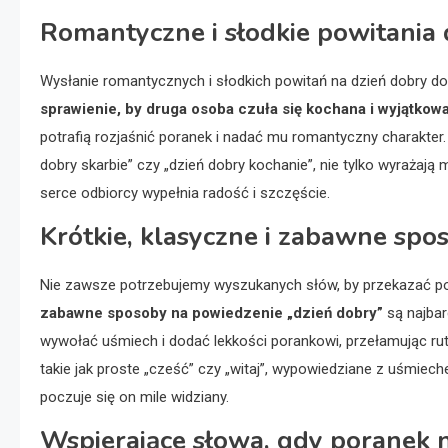
Romantyczne i słodkie powitania d
Wysłanie romantycznych i słodkich powitań na dzień dobry do
sprawienie, by druga osoba czuła się kochana i wyjątkow
potrafią rozjaśnić poranek i nadać mu romantyczny charakter. S
dobry skarbie” czy „dzień dobry kochanie”, nie tylko wyrażają m
serce odbiorcy wypełnia radość i szczęście.
Krótkie, klasyczne i zabawne spo
Nie zawsze potrzebujemy wyszukanych słów, by przekazać p
zabawne sposoby na powiedzenie „dzień dobry”
są najbar
wywołać uśmiech i dodać lekkości porankowi, przełamując rut
takie jak proste „cześć” czy „witaj”, wypowiedziane z uśmiech
poczuje się on mile widziany.
Wspierające słowa, gdy poranek n