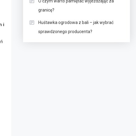
O czym warto pamiętać wyjeżdżając za
granicę?
Huśtawka ogrodowa z bali – jak wybrać
 i
sprawdzonego producenta?
eń