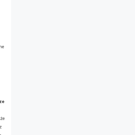
one
ze
oże
z