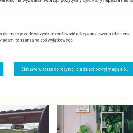
twartości na wyzwania, tworząc pozytywny cykl, który napędza nas d
to dla mnie przede wszystkim możliwość odkrywania świata i dzielenia
powiadam, to szansa na coś wyjątkowego.
Ciekawe wiersze do recytacji dla dzieci: odkryj magię słów!