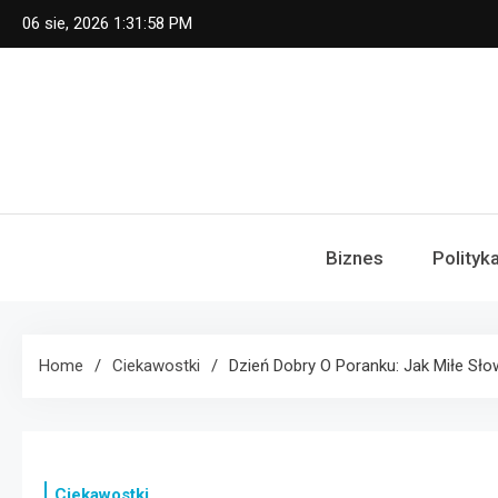
Skip
06 sie, 2026
1:31:58 PM
to
content
Biznes
Polityk
Home
Ciekawostki
Dzień Dobry O Poranku: Jak Miłe Sł
Ciekawostki