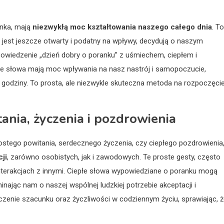
anka, mają
niezwykłą moc kształtowania naszego całego dnia
. To
 jest jeszcze otwarty i podatny na wpływy, decydują o naszym
Powiedzenie „dzień dobry o poranku” z uśmiechem, ciepłem i
miłe słowa mają moc wpływania na nasz nastrój i samopoczucie,
 godziny. To prosta, ale niezwykle skuteczna metoda na rozpoczęci
ania, życzenia i pozdrowienia
ostego powitania, serdecznego życzenia, czy ciepłego pozdrowienia
ji
, zarówno osobistych, jak i zawodowych. Te proste gesty, często
nterakcjach z innymi. Ciepłe słowa wypowiedziane o poranku mogą
inając nam o naszej wspólnej ludzkiej potrzebie akceptacji i
naczenie szacunku oraz życzliwości w codziennym życiu, sprawiając, 