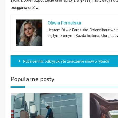
życia. Dobre rozpoczęcie dnia sprzyja większej motywacji i o
osiągania celów.
Oliwia Fornalska
Jestem Oliwia Fornalska. Dziennikarstwo 
się tym z innymi. Każda historia, którą o
Nawigacja
Ryba sennik: odkryj ukryte znaczenie snów o rybach
wpisu
Popularne posty