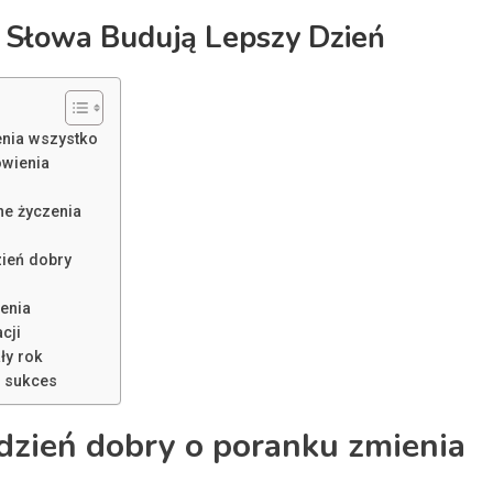
e Słowa Budują Lepszy Dzień
enia wszystko
owienia
ne życzenia
zień dobry
ienia
cji
ły rok
i sukces
 dzień dobry o poranku zmienia