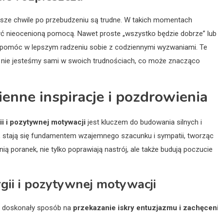
rwsze chwile po przebudzeniu są trudne. W takich momentach
yć nieocenioną pomocą. Nawet proste „wszystko będzie dobrze” lub
ł i pomóc w lepszym radzeniu sobie z codziennymi wyzwaniami. Te
że nie jesteśmy sami w swoich trudnościach, co może znacząco
ienne inspiracje i pozdrowienia
i i pozytywnej motywacji
jest kluczem do budowania silnych i
sze, stają się fundamentem wzajemnego szacunku i sympatii, tworząc
ią poranek, nie tylko poprawiają nastrój, ale także budują poczucie
gii i pozytywnej motywacji
to doskonały sposób na
przekazanie iskry entuzjazmu i zachęcen