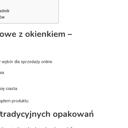
adnik
ków
owe z okienkiem –
a
wybór dla sprzedaży online.
ia.
ię ciasta.
lądem produktu.
 tradycyjnych opakowań