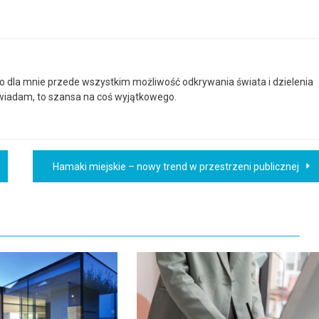
to dla mnie przede wszystkim możliwość odkrywania świata i dzielenia
powiadam, to szansa na coś wyjątkowego.
Hamaki miejskie – nowy trend w przestrzeni publicznej