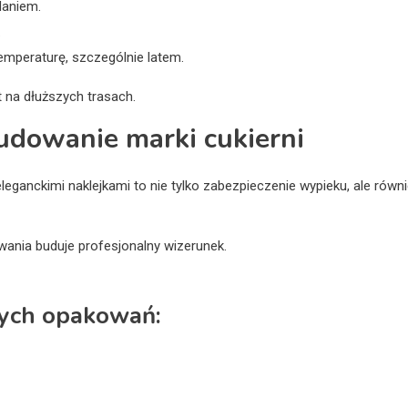
daniem.
.
emperaturę, szczególnie latem.
 na dłuższych trasach.
udowanie marki cukierni
ganckimi naklejkami to nie tylko zabezpieczenie wypieku, ale równ
wania buduje profesjonalny wizerunek.
nych opakowań: