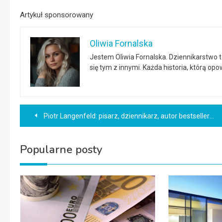
Artykuł sponsorowany
Oliwia Fornalska
Jestem Oliwia Fornalska. Dziennikarstwo 
się tym z innymi. Każda historia, którą o
Nawigacja
Piotr Langenfeld: pisarz, dziennikarz, autor bestsellerów wojennych
wpisu
Popularne posty