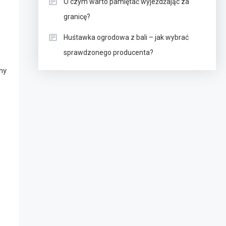
O czym warto pamiętać wyjeżdżając za
granicę?
Huśtawka ogrodowa z bali – jak wybrać
sprawdzonego producenta?
ny