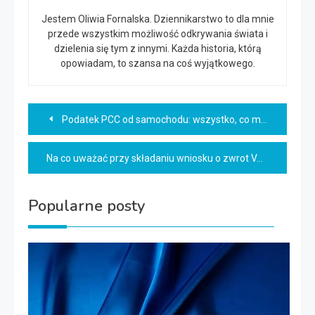
Jestem Oliwia Fornalska. Dziennikarstwo to dla mnie
przede wszystkim możliwość odkrywania świata i
dzielenia się tym z innymi. Każda historia, którą
opowiadam, to szansa na coś wyjątkowego.
Nawigacja
Podatek PCC od samochodu: wszystko, co musisz wiedzieć w 2025
wpisu
Na co uważać przy składaniu wniosku o zwrot VAT z zagranicy?
Popularne posty