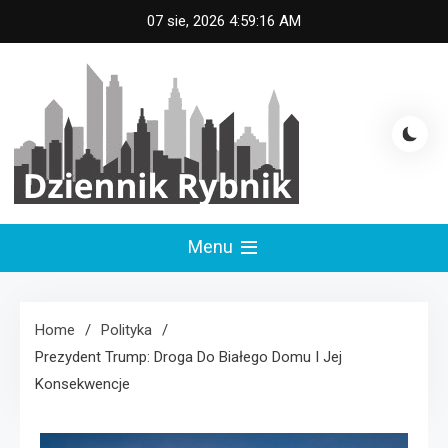
Skip
07 sie, 2026
4:59:16 AM
to
content
Dziennik Rybnik
Menu
Home
Polityka
Prezydent Trump: Droga Do Białego Domu I Jej
Konsekwencje