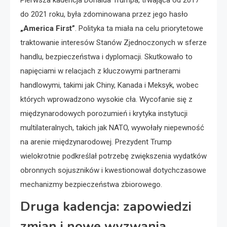
Pierwsza kadencja Donalda Trumpa, trwająca od 2017
do 2021 roku, była zdominowana przez jego hasło
„America First”
. Polityka ta miała na celu priorytetowe
traktowanie interesów Stanów Zjednoczonych w sferze
handlu, bezpieczeństwa i dyplomacji. Skutkowało to
napięciami w relacjach z kluczowymi partnerami
handlowymi, takimi jak Chiny, Kanada i Meksyk, wobec
których wprowadzono wysokie cła. Wycofanie się z
międzynarodowych porozumień i krytyka instytucji
multilateralnych, takich jak NATO, wywołały niepewność
na arenie międzynarodowej. Prezydent Trump
wielokrotnie podkreślał potrzebę zwiększenia wydatków
obronnych sojuszników i kwestionował dotychczasowe
mechanizmy bezpieczeństwa zbiorowego.
Druga kadencja: zapowiedzi
zmian i nowe wyzwania