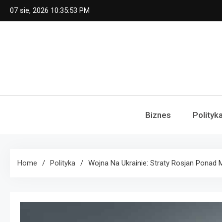
Skip
07 sie, 2026
10:35:54 PM
to
content
Biznes
Polityk
Home
Polityka
Wojna Na Ukrainie: Straty Rosjan Ponad M