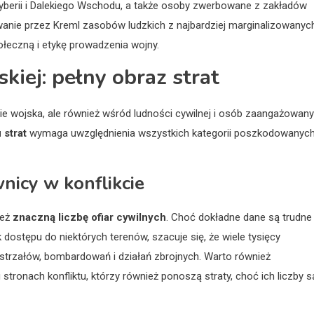
 Syberii i Dalekiego Wschodu, a także osoby zwerbowane z zakładów
wanie przez Kreml zasobów ludzkich z najbardziej marginalizowanyc
łeczną i etykę prowadzenia wojny.
kiej: pełny obraz strat
onie wojska, ale również wśród ludności cywilnej i osób zaangażowan
 strat
wymaga uwzględnienia wszystkich kategorii poszkodowanych
wnicy w konflikcie
ież
znaczną liczbę ofiar cywilnych
. Choć dokładne dane są trudne
dostępu do niektórych terenów, szacuje się, że wiele tysięcy
 ostrzałów, bombardowań i działań zbrojnych. Warto również
stronach konfliktu, którzy również ponoszą straty, choć ich liczby s