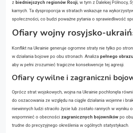
z
biedniejszych regionów Rosji
, w tym z Dalekiej Północy,
karnych. Ta dysproporcja w stratach wskazuje na wykorzysty
społeczności, co budzi poważne pytania o sprawiedliwość spo
Ofiary wojny rosyjsko-ukraińs
Konflikt na Ukrainie generuje ogromne straty nie tylko po str
w działania bojowe po obu stronach. Analiza
pełnego obrazu
aby w pełni zrozumieć tragiczne konsekwencje tej agresji.
Ofiary cywilne i zagraniczni bojo
Oprócz strat wojskowych, wojna na Ukrainie pochłonęła równ
do oszacowania ze względu na ciągłe działania wojenne i brak 
niewinnych ludzi straciło życie lub zostało rannych w wyniku
wspomnieć o obecności
zagranicznych bojowników
po obu 
trudne do precyzyjnego określenia w ogólnych statystykach.