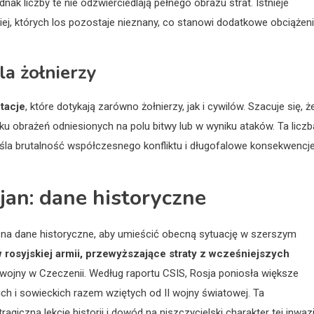
dnak liczby te nie odzwierciedlają pełnego obrazu strat. Istnieje
kiej, których los pozostaje nieznany, co stanowi dodatkowe obciążen
a żołnierzy
tacje
, które dotykają zarówno żołnierzy, jak i cywilów. Szacuje się, ż
u obrażeń odniesionych na polu bitwy lub w wyniku ataków. Ta liczb
eśla brutalność współczesnego konfliktu i długofalowe konsekwencj
jan: dane historyczne
ć na dane historyczne, aby umieścić obecną sytuację w szerszym
 rosyjskiej armii, przewyższające straty z wcześniejszych
y wojny w Czeczenii. Według raportu CSIS, Rosja poniosła większe
ch i sowieckich razem wziętych od II wojny światowej. Ta
giczną lekcję historii i dowód na niszczycielski charakter tej inwazj