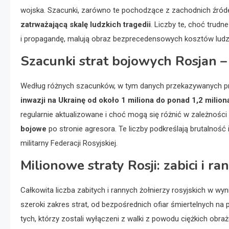
wojska. Szacunki, zarówno te pochodzące z zachodnich źródeł,
zatrważającą skalę ludzkich tragedii
. Liczby te, choć trud
i propagandę, malują obraz bezprecedensowych kosztów ludzkic
Szacunki strat bojowych Rosjan 
Według różnych szacunków, w tym danych przekazywanych prz
inwazji na Ukrainę od około 1 miliona do ponad 1,2 milion
regularnie aktualizowane i choć mogą się różnić w zależnośc
bojowe
po stronie agresora. Te liczby podkreślają brutalność
militarny Federacji Rosyjskiej.
Milionowe straty Rosji: zabici i ra
Całkowita liczba zabitych i rannych żołnierzy rosyjskich w wyn
szeroki zakres strat, od bezpośrednich ofiar śmiertelnych na 
tych, którzy zostali wyłączeni z walki z powodu ciężkich obr