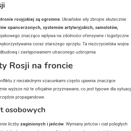
ji
tronie rosyjskiej są ogromne
. Ukraińskie siły zbrojne skutecznie
dów opancerzonych, systemów artyleryjskich, samolotów,
wojskowego znacząco wpływa na zdolności ofensywne i logistyczne
 i wykorzystywania coraz starszego sprzętu. Ta niszczycielska wojna
dbudową i zastępowaniem utraconego uzbrojenia.
ty Rosji na froncie
onfliktu z niezależnymi szacunkami często ujawnia znaczące
e wyższe niż te oficjalnie przyznawane, co jest typowe dla sytuacj
arzędzie propagandowe.
rat osobowych
nie liczby
zaginionych i jeńców
. Wymiany jeńców i ciał poległych