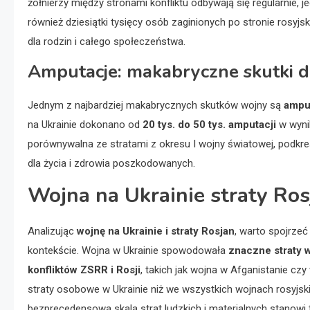
żołnierzy między stronami konfliktu odbywają się regularnie, je
również dziesiątki tysięcy osób zaginionych po stronie rosyjs
dla rodzin i całego społeczeństwa.
Amputacje: makabryczne skutki dl
Jednym z najbardziej makabrycznych skutków wojny są
ampu
na Ukrainie dokonano od
20 tys. do 50 tys. amputacji
w wynik
porównywalna ze stratami z okresu I wojny światowej, podkr
dla życia i zdrowia poszkodowanych.
Wojna na Ukrainie straty Ros
Analizując
wojnę na Ukrainie i straty Rosjan
, warto spojrze
kontekście. Wojna w Ukrainie spowodowała
znaczne straty w
konfliktów ZSRR i Rosji
, takich jak wojna w Afganistanie cz
straty osobowe w Ukrainie niż we wszystkich wojnach rosyjski
bezprecedensowa skala strat ludzkich i materialnych stanowi tra