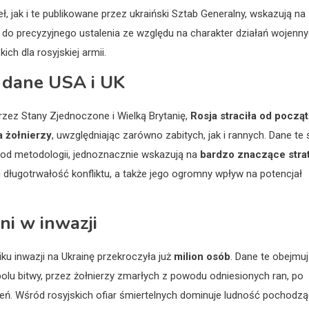
 jak i te publikowane przez ukraiński Sztab Generalny, wskazują na
ne do precyzyjnego ustalenia ze względu na charakter działań wojenn
h dla rosyjskiej armii.
– dane USA i UK
ez Stany Zjednoczone i Wielką Brytanię,
Rosja straciła od począ
a żołnierzy
, uwzględniając zarówno zabitych, jak i rannych. Dane te 
i od metodologii, jednoznacznie wskazują na
bardzo znaczące stra
 i długotrwałość konfliktu, a także jego ogromny wpływ na potencjał
nni w inwazji
iku inwazji na Ukrainę przekroczyła już
milion osób
. Dane te obejmu
polu bitwy, przez żołnierzy zmarłych z powodu odniesionych ran, po
ażeń. Wśród rosyjskich ofiar śmiertelnych dominuje ludność pochodz