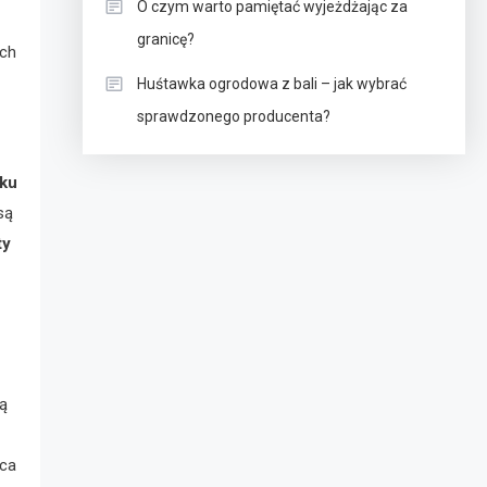
O czym warto pamiętać wyjeżdżając za
granicę?
ych
Huśtawka ogrodowa z bali – jak wybrać
sprawdzonego producenta?
tku
są
ty
ją
ąca