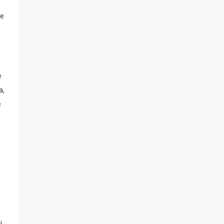
ie
e
a,
e
i.